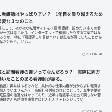
人看護師はやっぱり辛い？ 1年目を乗り越えるため
必要な３つのこと
にして、夜な夜な転職サイトを徘徊 看護師 辞めたい 多くの看
が一度は考えたり、インターネットで検索したりする言葉ではな
看護師１年目は辛い」は誰もが耳にしたことがあ
る言葉だと思う。 私も...
2023.02.20
院と訪問看護の違いってなんだろう？ 実際に両方
働いたことのある看護師が語る。
看護に興味はあるけれど、具体的な仕事内容が分からずに転職す
悩んでいませんか？ 高齢社会対策のひとつとして、厚生労働省
宅医療の推進をはかっており、近年は看護学校を出て間もない若
護師さんも訪問看護業界にどんどんチャレンジしてい...
2023.02.20