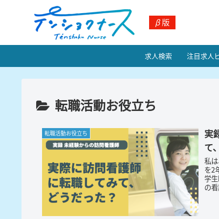
β
版
求人検索
注目求人
転職活動お役立ち
実
転職活動お役立ち
て
私は
を2
学生
の看