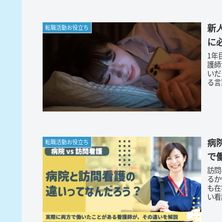
新
転職活動お役立ち
に
1年目
護師
いだろうか。 特に「
病
転職活動お役立ち
で
訪問
るか
も在
い看