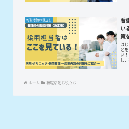
看
転職活動お役立ち
い
策
はじ
とを
い！
し、
ホーム
転職活動お役立ち