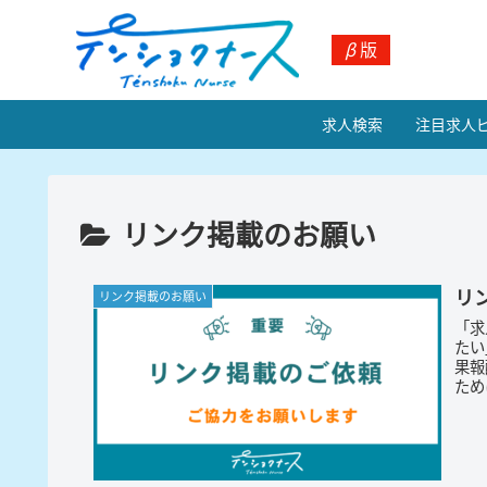
β
版
求人検索
注目求人
リンク掲載のお願い
リ
リンク掲載のお願い
「求
たい
果報
ため