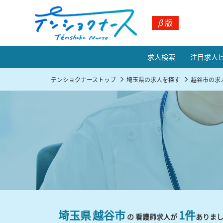
β
版
求人検索
注目求人
テンショクナーストップ
埼玉県の求人を探す
越谷市の求
埼玉県
越谷市
1件
の 看護師求人が
ありま