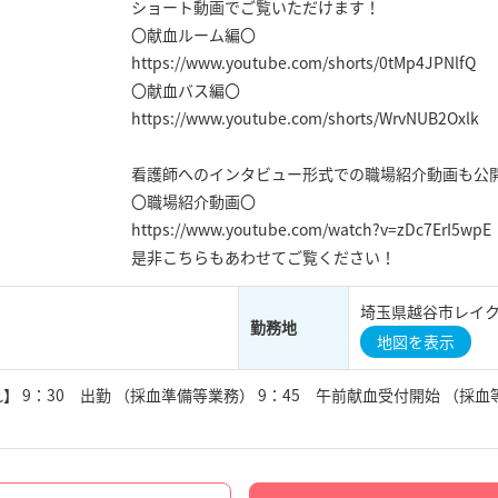
ショート動画でご覧いただけます！
〇献血ルーム編〇
https://www.youtube.com/shorts/0tMp4JPNlfQ
〇献血バス編〇
https://www.youtube.com/shorts/WrvNUB2Oxlk
看護師へのインタビュー形式での職場紹介動画も公
〇職場紹介動画〇
https://www.youtube.com/watch?v=zDc7ErI5wpE
是非こちらもあわせてご覧ください！
埼玉県越谷市レイクタ
勤務地
地図を表示
9：30 出勤 （採血準備等業務） 9：45 午前献血受付開始 （採血等業