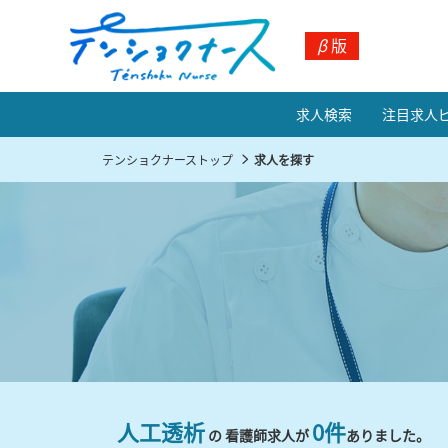
β
版
求人検索
注目求人
テンショクナーストップ
求人を探す
人工透析
0件
の 看護師求人が
ありました。