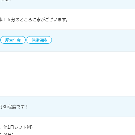
歩１５分のところに寮がございます。
厚生年金
健康保険
月3h程度です！
、他1日シフト制）
（4日）