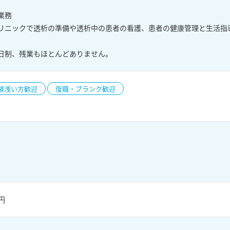
業務
リニックで透析の準備や透析中の患者の看護、患者の健康管理と生活指
日制、残業もほとんどありません。
験浅い方歓迎
復職・ブランク歓迎
0円