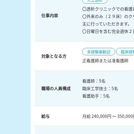
〇透析クリニックでの看護
仕事内容
〇外来のみ（２９床）のク
主に行っていただきます。
〇日曜日を含む完全週休２
未経験者歓迎
臨床経
対象となる方
正看護師または准看護師
看護師：5名
職場の人員構成
臨床工学技士：5名
看護助手：5名
給与
月給 240,000円 ～ 350,00