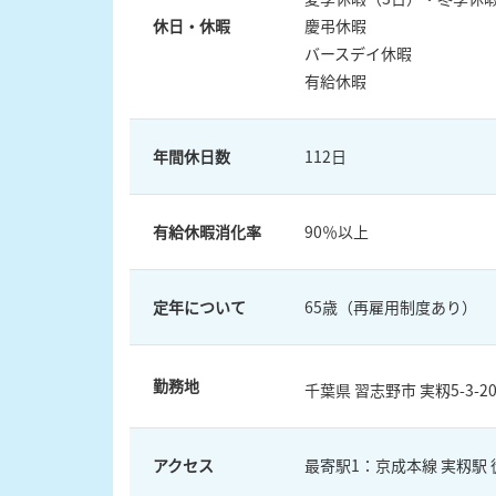
休日・休暇
慶弔休暇
バースデイ休暇
有給休暇
年間休日数
112日
有給休暇消化率
90％以上
定年について
65歳（再雇用制度あり）
勤務地
千葉県 習志野市 実籾5-3-2
アクセス
最寄駅1：京成本線 実籾駅 