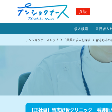
β
版
求人検索
注目求人
テンショクナーストップ
千葉県の求人を探す
習志野市の
【正社員】習志野腎クリニック 看護師