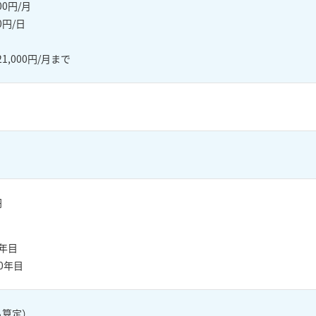
00円/月
円/日
00円/月まで
）
円
6年目
10年目
ら算定）