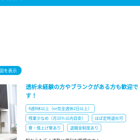
図を表示
透析未経験の方やブランクがある方も歓迎で
す！
4週8休以上（or完全週休2日以上）
残業少なめ（月10ｈ以内目安）
ほぼ定時退社可
寮・借上げ寮あり
退職金制度あり